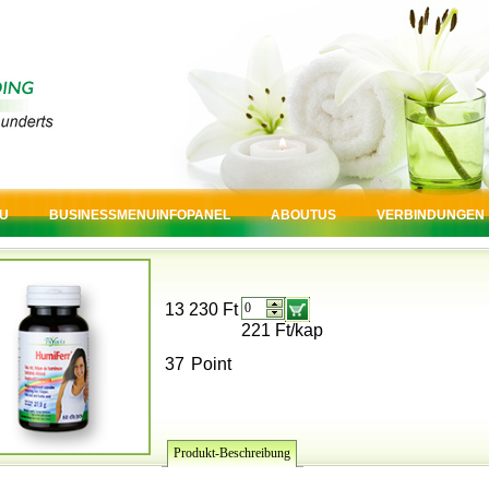
U
BUSINESSMENUINFOPANEL
ABOUTUS
VERBINDUNGEN
13 230 Ft
221 Ft/kap
37
Point
Produkt-Beschreibung