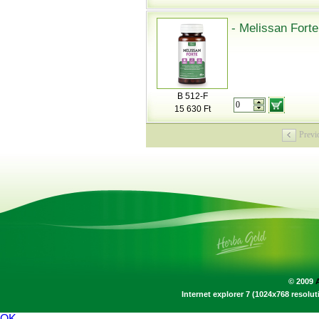
- Melissan Fort
B 512-F
15 630 Ft
Previ
© 2009
Internet explorer 7 (1024x768 resol
OK