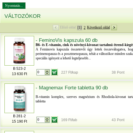
Nyomtatás...
VÁLTOZÓKOR
Előző oldal
Következő oldal
[1]
2
- FeminoVis kapszula 60 db
B6- és E-vitamin, cink és növényi-kivonat tartalmú étrend-kiegé
A Feminovis kapszula összetevői úgy lettek összeválogatva, ho
perimenopauza és a posztmenopauza, tehát a változókor minden szaka
speciális igényeit a lehető legteljesebb...
B 523-2
227 Ft/kap
38
Pont
13 630 Ft
- Magnemax Forte tabletta 90 db
B-vitamin komplex, szerves magnézium és Rhodiola-kivonat tarta
tabletta
B 281-2
169 Ft/tab
43
Pont
15 190 Ft