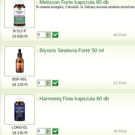
- Melissan Forte kapszula 60 db
B-vitamin komplex, Citromfű- és Sáfrány-kivonat tartalmú étrend-kieg
B 512-F
40
Pont
15 630 Ft
- Biyovis Sealevia Forte 50 ml
BSF-001
21
Pont
16 120 Ft
- Harmoniq Flow kapszula 60 db
LONG-01
30
Pont
18 130 Ft