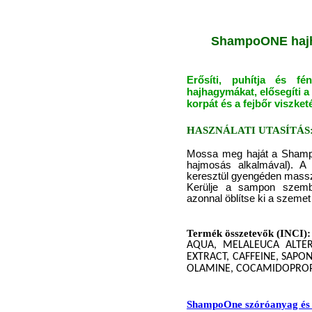
ShampoONE hajhu
Erősíti, puhítja és fé
hajhagymákat, elősegíti a
korpát és a fejbőr viszket
HASZNÁLATI UTASÍTÁS
Mossa meg haját a Shamp
hajmosás alkalmával). A
keresztül gyengéden masszí
Kerülje a sampon szemb
azonnal öblítse ki a szemet
Termék összetevők (INCI)
AQUA, MELALEUCA ALTERN
EXTRACT, CAFFEINE, SAPO
OLAMINE, COCAMIDOPROP
ShampoOne szóróanyag és k