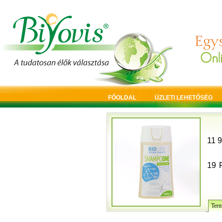
FŐOLDAL
ÜZLETI LEHETŐSÉG
11 9
19
Term