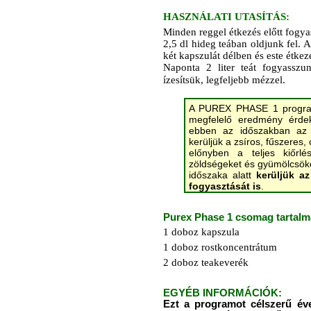
HASZNÁLATI UTASÍTÁS:
Minden reggel étkezés előtt f
2,5 dl hideg teában oldjunk fel. A
két kapszulát délben és este étkezé
Naponta 2 liter teát fogyasszu
ízesítsük, legfeljebb mézzel.
A PUREX PHASE 1 programot
megfelelő eredmény érdek
ebben az időszakban az é
kerüljük a zsíros, fűszeres,
előnyben a teljes kiőrlés
zöldségeket és gyümölcsöke
időszaka alatt
kerüljük az
fogyasztását is
.
Purex Phase 1 csomag tartalm
1 doboz kapszula
1 doboz rostkoncentrátum
2 doboz teakeverék
EGYÉB INFORMÁCIÓK:
Ezt a programot célszerű év