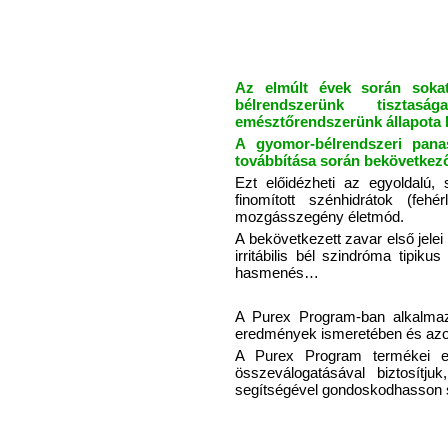
Az elmúlt évek során sokat
bélrendszerünk tiszt
emésztőrendszerünk állapota 
A gyomor-bélrendszeri pana
továbbítása során bekövetkez
Ezt előidézheti az egyoldalú,
finomított szénhidrátok (fehé
mozgásszegény életmód.
A bekövetkezett zavar első jelei
irritábilis bél szindróma tipiku
hasmenés…
A Purex Program-ban alkalma
eredmények ismeretében és azok 
A Purex Program termékei e
összeválogatásával biztosítj
segítségével gondoskodhasson s