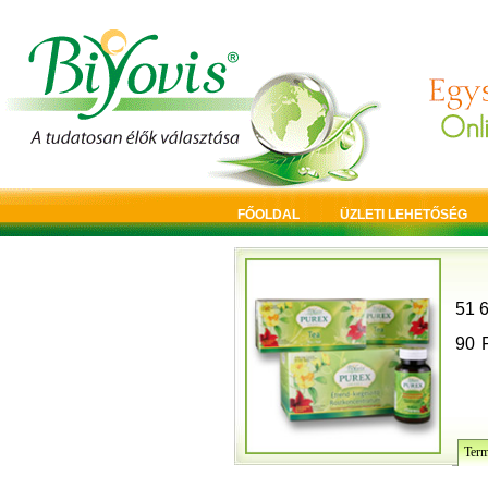
FŐOLDAL
ÜZLETI LEHETŐSÉG
51 6
90
Term