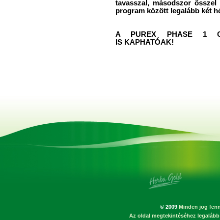
tavasszal, másodszor ősszel
program között legalább két h
A PUREX PHASE 1 C
IS KAPHATÓAK!
© 2009
Minden jog fenn
Az oldal megtekintéséhez legalább 