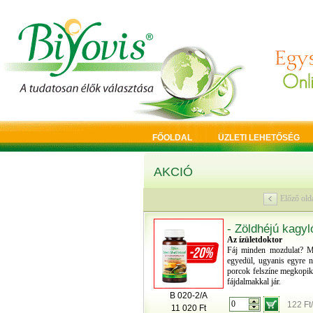
FŐOLDAL
ÜZLETI LEHETŐSÉG
AKCIÓ
Előző old
- Zöldhéjú kagy
Az ízületdoktor
Fáj minden mozdulat? Me
egyedül, ugyanis egyre n
porcok felszíne megkopik,
fájdalmakkal jár.
B 020-2/A
122 Ft
11 020 Ft