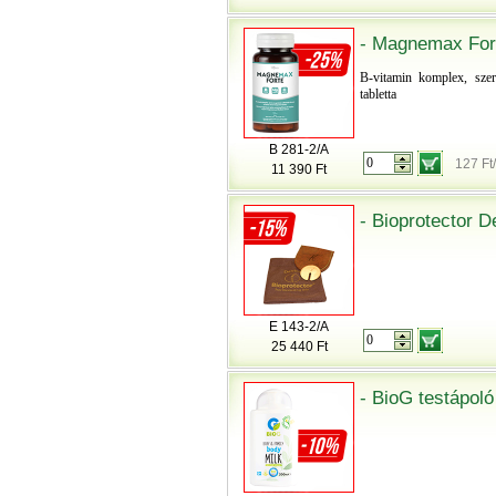
- Magnemax Fort
B-vitamin komplex, szer
tabletta
B 281-2/A
127 Ft
11 390 Ft
- Bioprotector 
E 143-2/A
25 440 Ft
- BioG testápoló