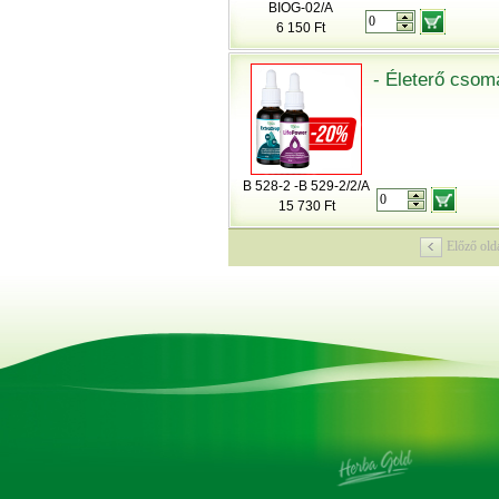
BIOG-02/A
6 150 Ft
- Életerő cso
B 528-2 -B 529-2/2/A
15 730 Ft
Előző old